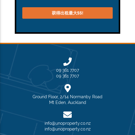
09 361 7707
09 361 7707
Ground Floor, 2/14 Normanby Road
Mt Eden, Auckland
info@unoproperty.co.nz
info@unoproperty.co.nz