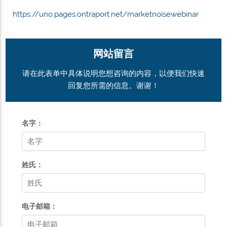
https://uno.pages.ontraport.net/marketnoisewebinar