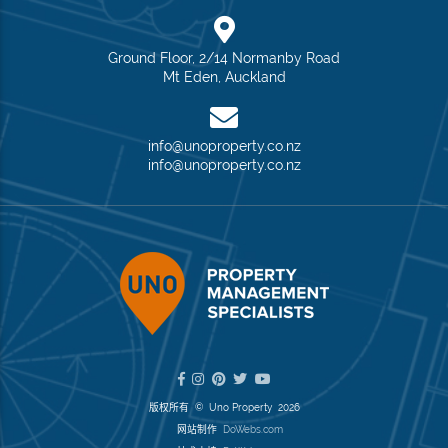
Ground Floor, 2/14 Normanby Road
Mt Eden, Auckland
info@unoproperty.co.nz
info@unoproperty.co.nz
版权所有 © Uno Property 2026
网站制作
DoWebs.com