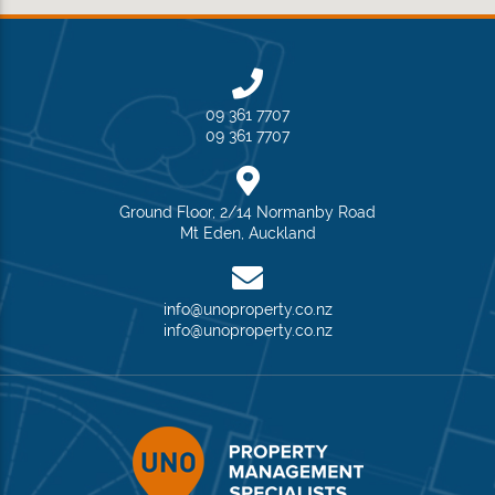
09 361 7707
09 361 7707
Ground Floor, 2/14 Normanby Road
Mt Eden, Auckland
info@unoproperty.co.nz
info@unoproperty.co.nz