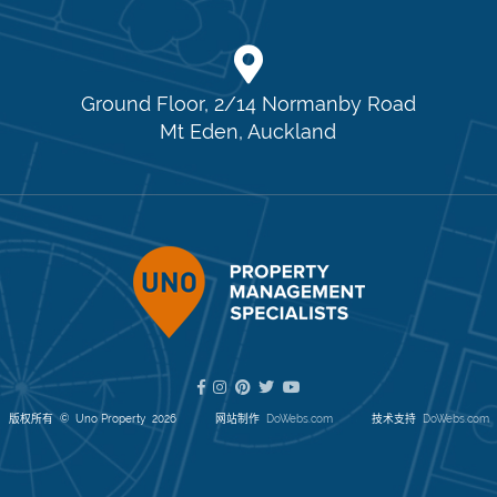
Ground Floor, 2/14 Normanby Road
Mt Eden, Auckland
版权所有 © Uno Property 2026
网站制作
DoWebs.com
技术支持
DoWebs.com