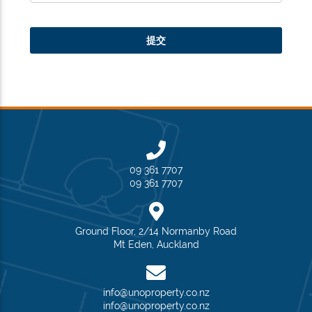
09 361 7707
09 361 7707
Ground Floor, 2/14 Normanby Road
Mt Eden, Auckland
info@unoproperty.co.nz
info@unoproperty.co.nz