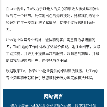
在Uno物业，Tia致力于以最大的关心和细致入微处理租赁过
程的每一个环节。凭借她出色的沟通技巧，她和我们的物业
经理将在每一步都让您了解情况，使整个过程透明且无压
力。
Uno物业以其专业精神、诚信和对客户满意度的承诺而闻
名，Tia在她的工作中体现了这些价值观。她注重细节，采取
主动措施，并致力于提供卓越的服务，超越您的期望，并帮
助您找到理想的租户，这使她与众不同。
欢迎联系Tia，体验Uno物业提供的卓越租赁服务。让Tia的
专业知识和奉献精神引导您顺利无压力地完成租赁过程。