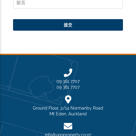
09 361 7707
09 361 7707
Ground Floor, 2/14 Normanby Road
Mt Eden, Auckland
info@unoproperty.co.nz