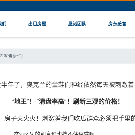
我们
出租房屋
屋诺团队
房东感言
之内就告诉你！
大半年了，奥克兰的童鞋们神经依然每天被刺激着
“地王”！ ”清盘率高“！刷新三观的价格！
，房子火火火！刺激着我们吃瓜群众必须把手里
这2.xx % 的利息谁也挡不住诱惑啊。。。。。